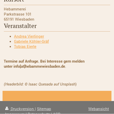
Hebammerei
Parkstrasse 101
65191 Wiesbaden
Veranstalter
Andrea Vierlinger
Gabriele Köhler-Gräf
Tobias Eierle
Termine auf Anfrage. Bei Interesse gern melden
unter info[at]hebammewiesbaden.de
.
(Headerbild: © Isaac Quesada auf Unsplash
)
Druckversion
|
Sitemap
Webansicht
Impressum
|
Datenschutz
|
AGB