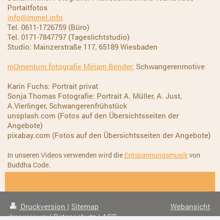
Portaitfotos
info@immel.info
Tel. 0611-1726759 (Büro)
Tel. 0171-7847797 (Tageslichtstudio)
Studio: Mainzerstraße 117, 65189 Wiesbaden
mOmentum fotografie Miriam Bender:
Schwangerenmotive
Karin Fuchs: Portrait privat
Sonja Thomas Fotografie: Portrait A. Müller, A. Just,
A.Vierlinger, Schwangerenfrühstück
unsplash.com (Fotos auf den Übersichtsseiten der
Angebote)
pixabay.com
(Fotos auf den Übersichtsseiten der Angebote)
In unseren Videos verwenden wird die
Entspannungsmusik
von
Buddha Code
.
Druckversion
|
Sitemap
Webansicht
Impressum
|
Datenschutz
|
AGB