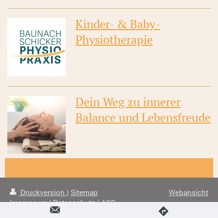
Kinder- & Baby-
Physiotherapie
Dein Weg zu innerer
Balance und Lebensfreude
Druckversion
|
Sitemap
Webansicht
Impressum
|
Datenschutz
|
AGB
FACEBOOK
|
INSTAGRAM