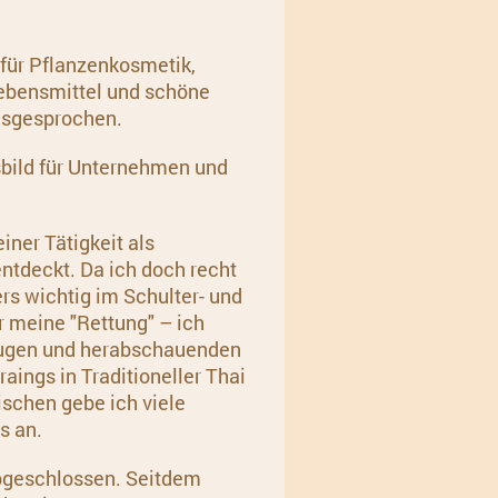
 für Pflanzenkosmetik,
Lebensmittel und schöne
usgesprochen.
gsbild für Unternehmen und
einer
Tätigkeit als
entdeckt. Da ich doch recht
ers wichtig im Schulter- und
 meine "Rettung" – ich
eugen und herabschauenden
aings in Traditioneller Thai
schen gebe ich viele
s an.
bgeschlossen. Seitdem