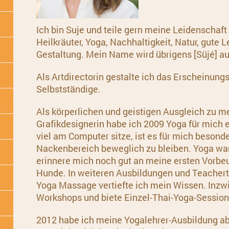
Ich bin Suje und
teile gern meine Leidenschaft
Heilkräuter, Yoga, Nachhaltigkeit,
Natur, gute 
Gestaltung.
Mein Name wird übrigens [Süjé] a
Als Artdirectorin gestalte ich das Erscheinun
Selbstständige.
Als körperlichen und geistigen Ausgleich zu m
Grafikdesignerin habe ich 2009 Yoga für mich 
viel am Computer sitze, ist es für mich besond
Nackenbereich beweglich zu bleiben. Yoga war
erinnere mich noch gut an meine ersten Vorb
Hunde. In weiteren Ausbildungen und Teachertr
Yoga Massage vertiefte ich mein Wissen. Inzwi
Workshops und biete Einzel-Thai-Yoga-Session
2012 habe ich meine Yogalehrer-Ausbildung a