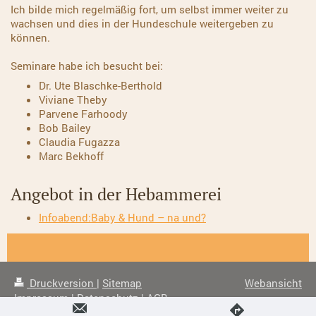
Ich bilde mich regelmäßig fort, um selbst immer weiter zu
wachsen und dies in der Hundeschule weitergeben zu
können.
Seminare habe ich besucht bei:
Dr. Ute Blaschke-Berthold
Viviane Theby
Parvene Farhoody
Bob Bailey
Claudia Fugazza
Marc Bekhoff
Angebot in der Hebammerei
Infoabend:Baby & Hund – na und?
Druckversion
|
Sitemap
Webansicht
Impressum
|
Datenschutz
|
AGB
FACEBOOK
|
INSTAGRAM